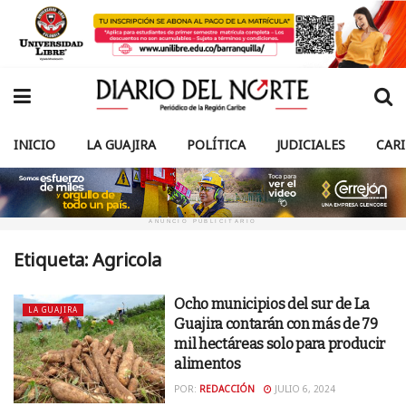
INICIO
LA GUAJIRA
POLÍTICA
JUDICIALES
CAR
ANUNCIO PUBLICITARIO
Etiqueta:
Agricola
Ocho municipios del sur de La
LA GUAJIRA
Guajira contarán con más de 79
mil hectáreas solo para producir
alimentos
POR:
REDACCIÓN
JULIO 6, 2024