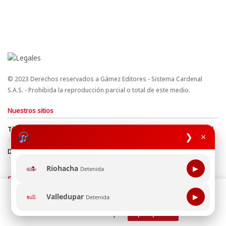
© 2023 Derechos reservados a Gámez Editores - Sistema Cardenal
S.A.S. - Prohibida la reproducción parcial o total de este medio.
Nuestros sitios
Términos y Condiciones
Derechos de Autor y Propiedad Intelectual
❯
×
Política de uso de cookies
Política de Tratamiento de Datos
Directrices Editoriales
Riohacha
▶
Detenida
Síguenos
Esta página web usa cookie para mejorar tu experiencia de
Valledupar
▶
Detenida
navegación, al continuar aceptas nuestra política de uso de
cookie.
Consultala aquí
¡Aceptar!