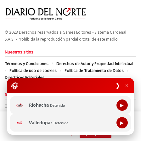
© 2023 Derechos reservados a Gámez Editores - Sistema Cardenal
S.A.S. - Prohibida la reproducción parcial o total de este medio.
Nuestros sitios
Términos y Condiciones
Derechos de Autor y Propiedad Intelectual
Política de uso de cookies
Política de Tratamiento de Datos
Directrices Editoriales
🎧
❯
×
Síguenos
Riohacha
▶
Detenida
Esta página web usa cookie para mejorar tu experiencia de
Valledupar
▶
Detenida
navegación, al continuar aceptas nuestra política de uso de
cookie.
Consultala aquí
¡Aceptar!