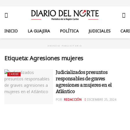
INICIO
LA GUAJIRA
POLÍTICA
JUDICIALES
CAR
ANUNCIO PUBLICITARIO
Etiqueta:
Agresiones mujeres
Judicializados presuntos
CARIBE
responsables de graves
agresiones a mujeres en el
Atlántico
POR:
REDACCIÓN
DICIEMBRE 25, 2024