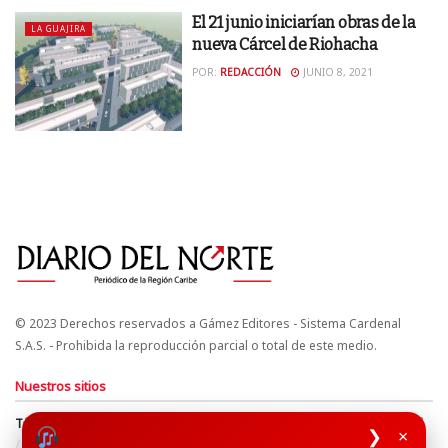
El 21 junio iniciarían obras de la
LA GUAJIRA
nueva Cárcel de Riohacha
POR:
REDACCIÓN
JUNIO 8, 2021
© 2023 Derechos reservados a Gámez Editores - Sistema Cardenal
S.A.S. - Prohibida la reproducción parcial o total de este medio.
Nuestros sitios
Términos y Condiciones
Derechos de Autor y Propiedad Intelectual
❯
×
Política de uso de cookies
Política de Tratamiento de Datos