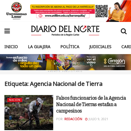
INICIO
LA GUAJIRA
POLÍTICA
JUDICIALES
CAR
ANUNCIO PUBLICITARIO
Etiqueta:
Agencia Nacional de Tierra
Falsos funcionarios de la Agencia
NACIÓN
Nacional de Tierras estafan a
campesinos
POR:
REDACCIÓN
JULIO 9, 2021