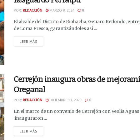
POR:
REDACCIÓN
MARZO 8, 2024
0
El alcalde del Distrito de Riohacha, Genaro Redondo, en
de Loma Fresca, garantizándoles así ...
DETAILS
LEER MÁS
Cerrejón inaugura obras de mejorami
Oreganal
POR:
REDACCIÓN
DICIEMBRE 13, 2023
0
En el marco de un convenio de Cerrejón con Veolia Aguas d
inauguraron ...
DETAILS
LEER MÁS