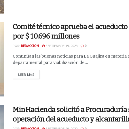
Comité técnico aprueba el acueducto 
por $ 10.696 millones
POR:
REDACCIÓN
SEPTIEMBRE 19, 2023
0
Continúan las buenas noticias para La Guajira en materia 
departamental para viabilización de ...
DETAILS
LEER MÁS
MinHacienda solicitó a Procuraduría 
operación del acueducto y alcantaril
POR:
REDACCIÓN
SEPTIEMBRE 29, 2022
0