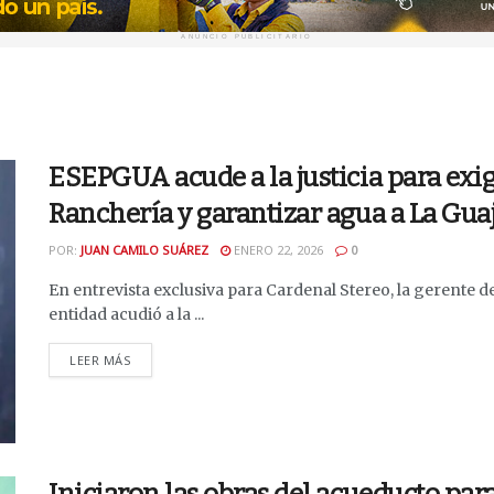
ANUNCIO PUBLICITARIO
ESEPGUA acude a la justicia para exig
Ranchería y garantizar agua a La Guaj
POR:
JUAN CAMILO SUÁREZ
ENERO 22, 2026
0
En entrevista exclusiva para Cardenal Stereo, la gerente 
entidad acudió a la ...
DETAILS
LEER MÁS