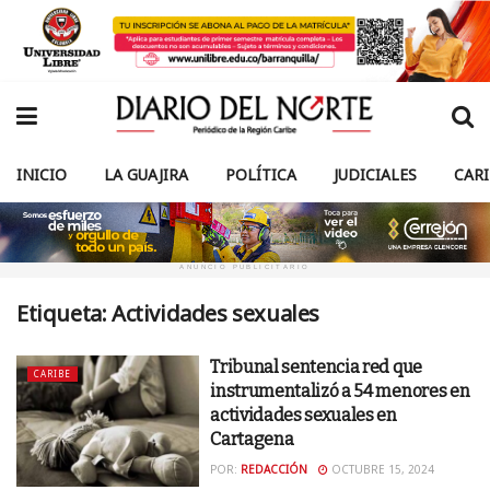
INICIO
LA GUAJIRA
POLÍTICA
JUDICIALES
CAR
ANUNCIO PUBLICITARIO
Etiqueta:
Actividades sexuales
Tribunal sentencia red que
CARIBE
instrumentalizó a 54 menores en
actividades sexuales en
Cartagena
POR:
REDACCIÓN
OCTUBRE 15, 2024