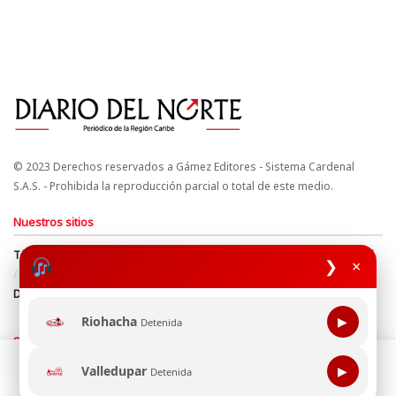
© 2023 Derechos reservados a Gámez Editores - Sistema Cardenal
S.A.S. - Prohibida la reproducción parcial o total de este medio.
Nuestros sitios
Términos y Condiciones
Derechos de Autor y Propiedad Intelectual
❯
×
Política de uso de cookies
Política de Tratamiento de Datos
Directrices Editoriales
Riohacha
▶
Detenida
Síguenos
Esta página web usa cookie para mejorar tu experiencia de
Valledupar
▶
Detenida
navegación, al continuar aceptas nuestra política de uso de