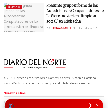
Presunto grupo urbano de las
DESTACADO
Autodefensas Conquistadores de
La Sierra advierten “limpieza
social” en Riohacha
POR:
REDACCIÓN
SEPTIEMBRE 26, 2023
© 2023 Derechos reservados a Gámez Editores - Sistema Cardenal
S.A.S. - Prohibida la reproducción parcial o total de este medio.
Nuestros sitios
Términos y Condiciones
Derechos de Autor y Propiedad Intelectual
❯
×
Política de uso de cookies
Política de Tratamiento de Datos