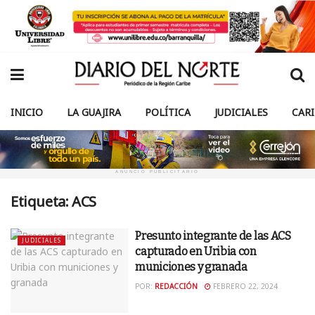
INICIO
LA GUAJIRA
POLÍTICA
JUDICIALES
CAR
ANUNCIO PUBLICITARIO
Etiqueta:
ACS
Presunto integrante de las ACS
JUDICIALES
capturado en Uribia con
municiones y granada
POR:
REDACCIÓN
FEBRERO 22, 2024