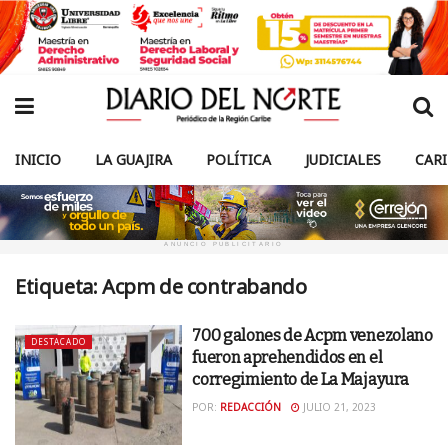
INICIO
LA GUAJIRA
POLÍTICA
JUDICIALES
CAR
ANUNCIO PUBLICITARIO
Etiqueta:
Acpm de contrabando
700 galones de Acpm venezolano
DESTACADO
fueron aprehendidos en el
corregimiento de La Majayura
POR:
REDACCIÓN
JULIO 21, 2023