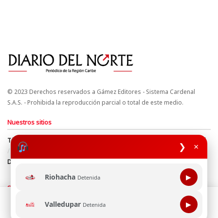
© 2023 Derechos reservados a Gámez Editores - Sistema Cardenal
S.A.S. - Prohibida la reproducción parcial o total de este medio.
Nuestros sitios
Términos y Condiciones
Derechos de Autor y Propiedad Intelectual
❯
×
Política de uso de cookies
Política de Tratamiento de Datos
Directrices Editoriales
Riohacha
▶
Detenida
Síguenos
Esta página web usa cookie para mejorar tu experiencia de
Valledupar
▶
Detenida
navegación, al continuar aceptas nuestra política de uso de