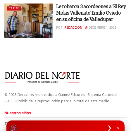
Le robaron 3 acordeones a ‘El Rey
CARIBE
Midas Vallenato’ Emilio Oviedo
en su oficina de Valledupar
POR:
REDACCIÓN
DICIEMBRE 1, 2023
© 2023 Derechos reservados a Gámez Editores - Sistema Cardenal
S.A.S. - Prohibida la reproducción parcial o total de este medio.
Nuestros sitios
Términos y Condiciones
Derechos de Autor y Propiedad Intelectual
❯
×
Política de uso de cookies
Política de Tratamiento de Datos