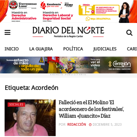
INICIO
LA GUAJIRA
POLÍTICA
JUDICIALES
CAR
ANUNCIO PUBLICITARIO
Etiqueta:
Acordeón
Falleció en el El Molino ‘El
SOCIALES
acordeonero de los festivales’,
William «Juancito» Díaz
POR:
REDACCIÓN
DICIEMBRE 5, 2023