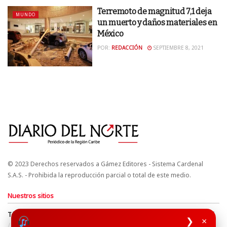
Terremoto de magnitud 7,1 deja
MUNDO
un muerto y daños materiales en
México
POR:
REDACCIÓN
SEPTIEMBRE 8, 2021
© 2023 Derechos reservados a Gámez Editores - Sistema Cardenal
S.A.S. - Prohibida la reproducción parcial o total de este medio.
Nuestros sitios
Términos y Condiciones
Derechos de Autor y Propiedad Intelectual
❯
×
Política de uso de cookies
Política de Tratamiento de Datos