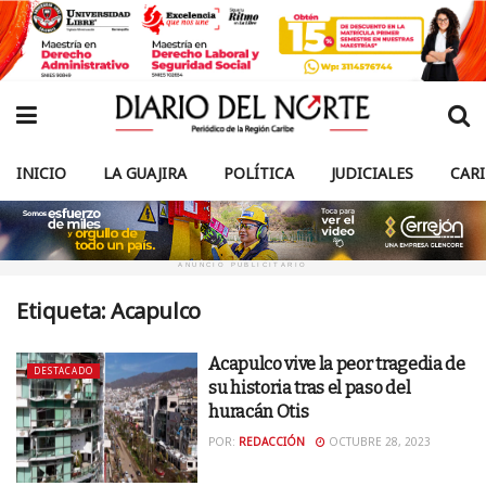
INICIO
LA GUAJIRA
POLÍTICA
JUDICIALES
CAR
ANUNCIO PUBLICITARIO
Etiqueta:
Acapulco
Acapulco vive la peor tragedia de
DESTACADO
su historia tras el paso del
huracán Otis
POR:
REDACCIÓN
OCTUBRE 28, 2023