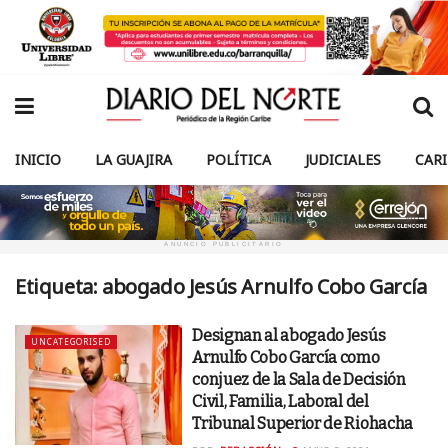
INICIO
LA GUAJIRA
POLÍTICA
JUDICIALES
CAR
ANUNCIO PUBLICITARIO
Etiqueta:
abogado Jesús Arnulfo Cobo García
Designan al abogado Jesús
UNCATEGORISED
Arnulfo Cobo García como
conjuez de la Sala de Decisión
Civil, Familia, Laboral del
Tribunal Superior de Riohacha