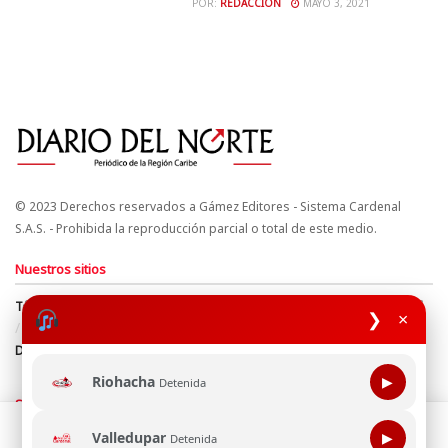
POR:
REDACCIÓN
MAYO 3, 2021
© 2023 Derechos reservados a Gámez Editores - Sistema Cardenal
S.A.S. - Prohibida la reproducción parcial o total de este medio.
Nuestros sitios
Términos y Condiciones
Derechos de Autor y Propiedad Intelectual
❯
×
Política de uso de cookies
Política de Tratamiento de Datos
Directrices Editoriales
Riohacha
▶
Detenida
Síguenos
Esta página web usa cookie para mejorar tu experiencia de
Valledupar
▶
Detenida
navegación, al continuar aceptas nuestra política de uso de