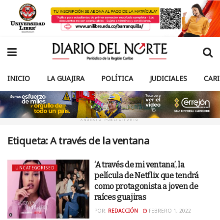
INICIO
LA GUAJIRA
POLÍTICA
JUDICIALES
CAR
ANUNCIO PUBLICITARIO
Etiqueta:
A través de la ventana
‘A través de mi ventana’, la
UNCATEGORISED
película de Netflix que tendrá
como protagonista a joven de
raíces guajiras
POR:
REDACCIÓN
FEBRERO 1, 2022