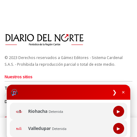
© 2023 Derechos reservados a Gámez Editores - Sistema Cardenal
S.A.S. - Prohibida la reproducción parcial o total de este medio.
Nuestros sitios
Términos y Condiciones
Derechos de Autor y Propiedad Intelectual
❯
×
Política de uso de cookies
Política de Tratamiento de Datos
Directrices Editoriales
Riohacha
▶
Detenida
Síguenos
Esta página web usa cookie para mejorar tu experiencia de
Valledupar
▶
Detenida
navegación, al continuar aceptas nuestra política de uso de