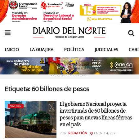
INICIO
LA GUAJIRA
POLÍTICA
JUDICIALES
CAR
ANUNCIO PUBLICITARIO
Etiqueta:
60 billones de pesos
El gobierno Nacional proyecta
NACIÓN
invertir más de 60 billones de
pesos para nuevas líneas férreas
en el país
POR:
REDACCIÓN
ENERO 4, 2025