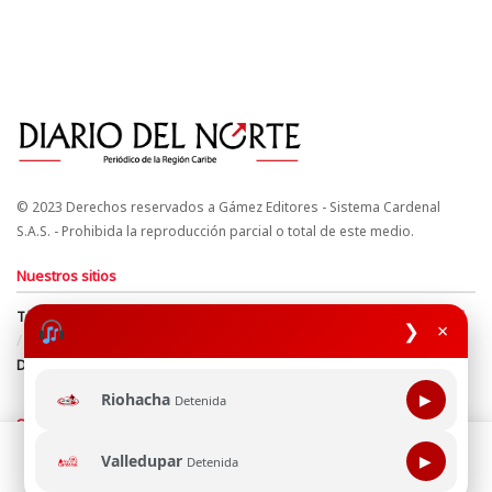
© 2023 Derechos reservados a Gámez Editores - Sistema Cardenal
S.A.S. - Prohibida la reproducción parcial o total de este medio.
Nuestros sitios
Términos y Condiciones
Derechos de Autor y Propiedad Intelectual
❯
×
Política de uso de cookies
Política de Tratamiento de Datos
Directrices Editoriales
Riohacha
▶
Detenida
Síguenos
Esta página web usa cookie para mejorar tu experiencia de
Valledupar
▶
Detenida
navegación, al continuar aceptas nuestra política de uso de