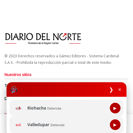
© 2023 Derechos reservados a Gámez Editores - Sistema Cardenal
S.A.S. - Prohibida la reproducción parcial o total de este medio.
Nuestros sitios
Términos y Condiciones
Derechos de Autor y Propiedad Intelectual
❯
×
Política de uso de cookies
Política de Tratamiento de Datos
Directrices Editoriales
Riohacha
▶
Detenida
Síguenos
Esta página web usa cookie para mejorar tu experiencia de
Valledupar
▶
Detenida
navegación, al continuar aceptas nuestra política de uso de