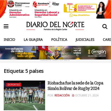
INICIO
LA GUAJIRA
POLÍTICA
JUDICIALES
CAR
ANUNCIO PUBLICITARIO
Etiqueta:
5 países
Riohacha fue la sede de la Copa
DEPORTES
Simón Bolívar de Rugby 2024
POR:
REDACCIÓN
OCTUBRE 21, 2024