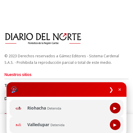
© 2023 Derechos reservados a Gámez Editores - Sistema Cardenal
S.A.S. - Prohibida la reproducción parcial o total de este medio.
Nuestros sitios
Términos y Condiciones
Derechos de Autor y Propiedad Intelectual
❯
×
Política de uso de cookies
Política de Tratamiento de Datos
Directrices Editoriales
Riohacha
▶
Detenida
Síguenos
Esta página web usa cookie para mejorar tu experiencia de
Valledupar
▶
Detenida
navegación, al continuar aceptas nuestra política de uso de