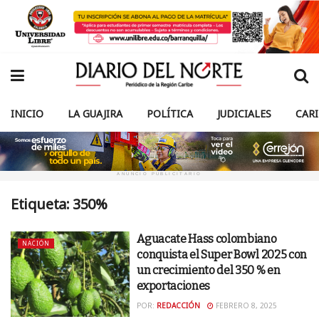
INICIO
LA GUAJIRA
POLÍTICA
JUDICIALES
CAR
ANUNCIO PUBLICITARIO
Etiqueta:
350%
Aguacate Hass colombiano
NACIÓN
conquista el Super Bowl 2025 con
un crecimiento del 350 % en
exportaciones
POR:
REDACCIÓN
FEBRERO 8, 2025