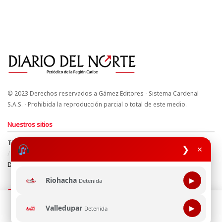
© 2023 Derechos reservados a Gámez Editores - Sistema Cardenal
S.A.S. - Prohibida la reproducción parcial o total de este medio.
Nuestros sitios
Términos y Condiciones
Derechos de Autor y Propiedad Intelectual
❯
×
Política de uso de cookies
Política de Tratamiento de Datos
Directrices Editoriales
Riohacha
▶
Detenida
Síguenos
Esta página web usa cookie para mejorar tu experiencia de
Valledupar
▶
Detenida
navegación, al continuar aceptas nuestra política de uso de