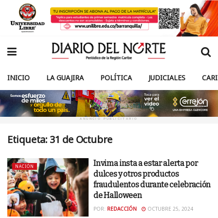
INICIO
LA GUAJIRA
POLÍTICA
JUDICIALES
CAR
ANUNCIO PUBLICITARIO
Etiqueta:
31 de Octubre
Invima insta a estar alerta por
NACIÓN
dulces y otros productos
fraudulentos durante celebración
de Halloween
POR:
REDACCIÓN
OCTUBRE 25, 2024