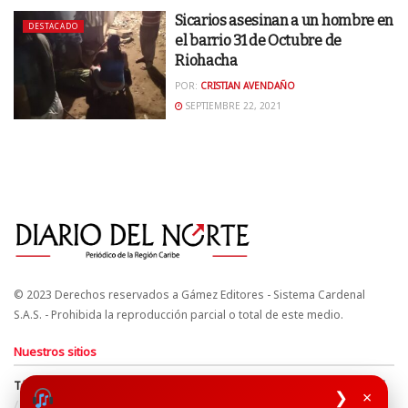
Sicarios asesinan a un hombre en
DESTACADO
el barrio 31 de Octubre de
Riohacha
POR:
CRISTIAN AVENDAÑO
SEPTIEMBRE 22, 2021
© 2023 Derechos reservados a Gámez Editores - Sistema Cardenal
S.A.S. - Prohibida la reproducción parcial o total de este medio.
Nuestros sitios
Términos y Condiciones
Derechos de Autor y Propiedad Intelectual
❯
×
Política de uso de cookies
Política de Tratamiento de Datos