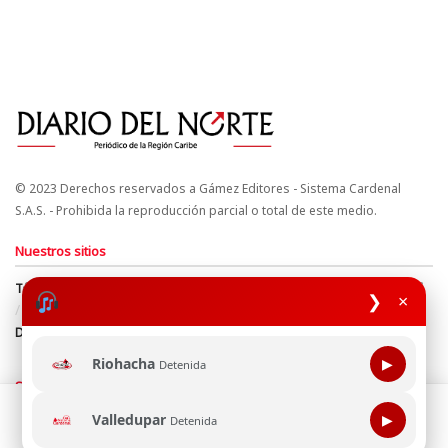
© 2023 Derechos reservados a Gámez Editores - Sistema Cardenal
S.A.S. - Prohibida la reproducción parcial o total de este medio.
Nuestros sitios
Términos y Condiciones
Derechos de Autor y Propiedad Intelectual
❯
×
Política de uso de cookies
Política de Tratamiento de Datos
Directrices Editoriales
Riohacha
▶
Detenida
Síguenos
Esta página web usa cookie para mejorar tu experiencia de
Valledupar
▶
Detenida
navegación, al continuar aceptas nuestra política de uso de