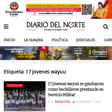
INICIO
LA GUAJIRA
POLÍTICA
JUDICIALES
CAR
ANUNCIO PUBLICITARIO
Etiqueta:
17 jovenes wayuu
17 jóvenes wayuú se graduaron
JUDICIALES
como bachilleres prestando su
Servicio Militar
POR:
REDACCIÓN
NOVIEMBRE 7, 2024