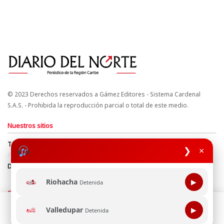
© 2023 Derechos reservados a Gámez Editores - Sistema Cardenal
S.A.S. - Prohibida la reproducción parcial o total de este medio.
Nuestros sitios
Términos y Condiciones
Derechos de Autor y Propiedad Intelectual
❯
×
Política de uso de cookies
Política de Tratamiento de Datos
Directrices Editoriales
Riohacha
▶
Detenida
Síguenos
Esta página web usa cookie para mejorar tu experiencia de
Valledupar
▶
Detenida
navegación, al continuar aceptas nuestra política de uso de