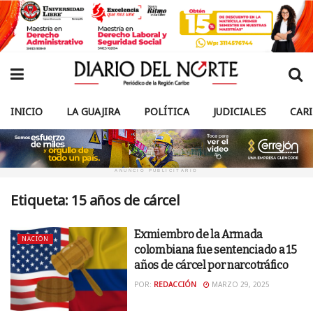
INICIO
LA GUAJIRA
POLÍTICA
JUDICIALES
CAR
ANUNCIO PUBLICITARIO
Etiqueta:
15 años de cárcel
Exmiembro de la Armada
NACIÓN
colombiana fue sentenciado a 15
años de cárcel por narcotráfico
POR:
REDACCIÓN
MARZO 29, 2025