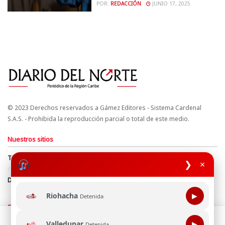
POR:
REDACCIÓN
JUNIO 17, 2025
© 2023 Derechos reservados a Gámez Editores - Sistema Cardenal
S.A.S. - Prohibida la reproducción parcial o total de este medio.
Nuestros sitios
Términos y Condiciones
Derechos de Autor y Propiedad Intelectual
❯
×
Política de uso de cookies
Política de Tratamiento de Datos
Directrices Editoriales
Riohacha
▶
Detenida
Síguenos
Esta página web usa cookie para mejorar tu experiencia de
Valledupar
▶
Detenida