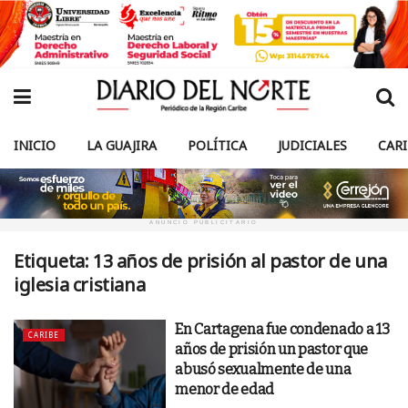
INICIO
LA GUAJIRA
POLÍTICA
JUDICIALES
CAR
ANUNCIO PUBLICITARIO
Etiqueta:
13 años de prisión al pastor de una
iglesia cristiana
En Cartagena fue condenado a 13
CARIBE
años de prisión un pastor que
abusó sexualmente de una
menor de edad