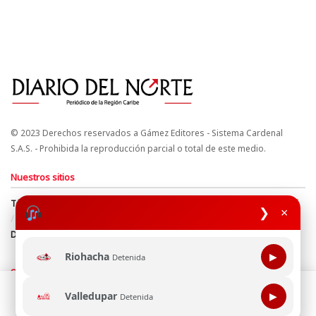
© 2023 Derechos reservados a Gámez Editores - Sistema Cardenal
S.A.S. - Prohibida la reproducción parcial o total de este medio.
Nuestros sitios
Términos y Condiciones
Derechos de Autor y Propiedad Intelectual
❯
×
Política de uso de cookies
Política de Tratamiento de Datos
Directrices Editoriales
Riohacha
▶
Detenida
Síguenos
Esta página web usa cookie para mejorar tu experiencia de
Valledupar
▶
Detenida
navegación, al continuar aceptas nuestra política de uso de