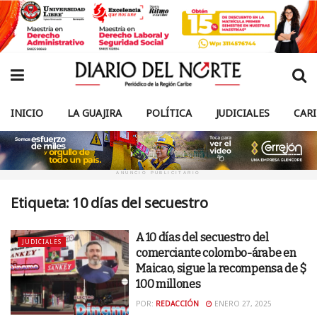
INICIO
LA GUAJIRA
POLÍTICA
JUDICIALES
CAR
ANUNCIO PUBLICITARIO
Etiqueta:
10 días del secuestro
A 10 días del secuestro del
JUDICIALES
comerciante colombo-árabe en
Maicao, sigue la recompensa de $
100 millones
POR:
REDACCIÓN
ENERO 27, 2025