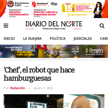
INICIO
LA GUAJIRA
POLÍTICA
JUDICIALES
CAR
ANUNCIO PUBLICITARIO
‘Chef’, el robot que hace
hamburguesas
Por:
Redacción
enero 7, 2022