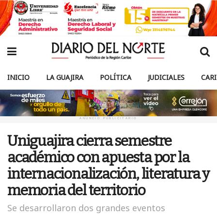
INICIO
LA GUAJIRA
POLÍTICA
JUDICIALES
CAR
ANUNCIO PUBLICITARIO
Uniguajira cierra semestre
académico con apuesta por la
internacionalización, literatura y
memoria del territorio
Se desarrollaron dos grandes eventos