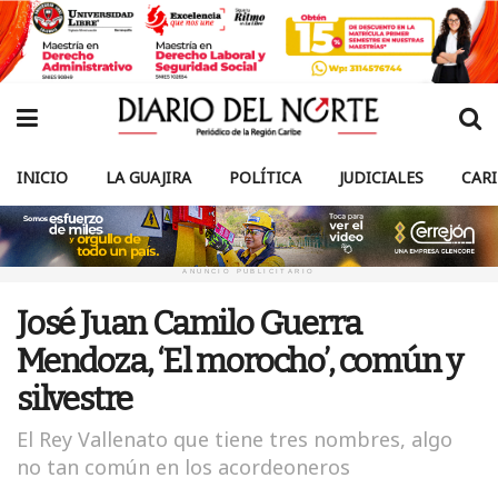
INICIO
LA GUAJIRA
POLÍTICA
JUDICIALES
CAR
ANUNCIO PUBLICITARIO
José Juan Camilo Guerra
Mendoza, ‘El morocho’, común y
silvestre
El Rey Vallenato que tiene tres nombres, algo
no tan común en los acordeoneros