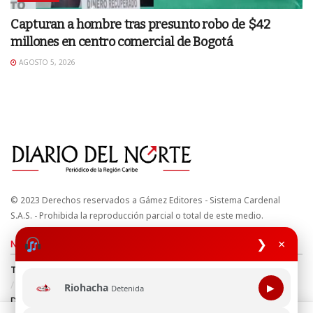
Capturan a hombre tras presunto robo de $42
millones en centro comercial de Bogotá
AGOSTO 5, 2026
© 2023 Derechos reservados a Gámez Editores - Sistema Cardenal
S.A.S. - Prohibida la reproducción parcial o total de este medio.
❯
×
Nuestros sitios
Términos y Condiciones
Derechos de Autor y Propiedad Intelectual
Política de uso de cookies
Política de Tratamiento de Datos
Riohacha
▶
Detenida
Directrices Editoriales