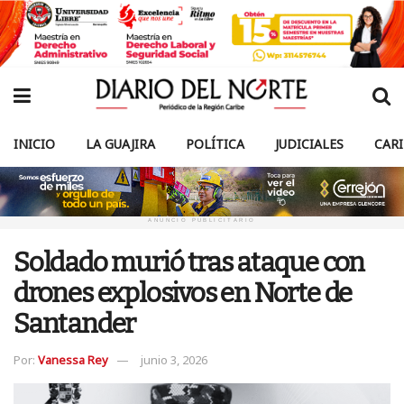
INICIO
LA GUAJIRA
POLÍTICA
JUDICIALES
CAR
ANUNCIO PUBLICITARIO
Soldado murió tras ataque con
drones explosivos en Norte de
Santander
Por:
Vanessa Rey
junio 3, 2026