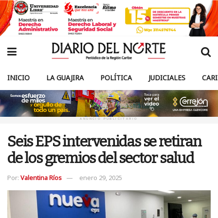
INICIO
LA GUAJIRA
POLÍTICA
JUDICIALES
CAR
ANUNCIO PUBLICITARIO
Seis EPS intervenidas se retiran
de los gremios del sector salud
Por:
Valentina Ríos
enero 29, 2025