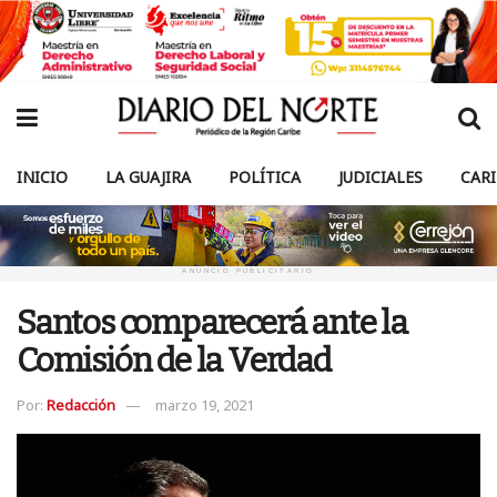
INICIO
LA GUAJIRA
POLÍTICA
JUDICIALES
CAR
ANUNCIO PUBLICITARIO
Santos comparecerá ante la
Comisión de la Verdad
Por:
Redacción
marzo 19, 2021