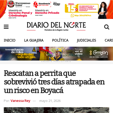
INICIO
LA GUAJIRA
POLÍTICA
JUDICIALES
CAR
ANUNCIO PUBLICITARIO
Rescatan a perrita que
sobrevivió tres días atrapada en
un risco en Boyacá
Por:
Vanessa Rey
mayo 21, 2026