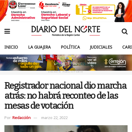
INICIO
LA GUAJIRA
POLÍTICA
JUDICIALES
CAR
ANUNCIO PUBLICITARIO
Registrador nacional dio marcha
atrás: no habrá reconteo de las
mesas de votación
Por:
Redacción
marzo 22, 2022