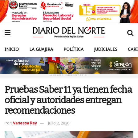
INICIO
LA GUAJIRA
POLÍTICA
JUDICIALES
CAR
ANUNCIO PUBLICITARIO
Pruebas Saber 11 ya tienen fecha
oficial y autoridades entregan
recomendaciones
Por:
Vanessa Rey
julio 2, 2026