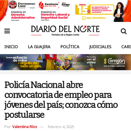
INICIO
LA GUAJIRA
POLÍTICA
JUDICIALES
CAR
ANUNCIO PUBLICITARIO
Policía Nacional abre
convocatoria de empleo para
jóvenes del país; conozca cómo
postularse
Por:
Valentina Ríos
febrero 4, 2025