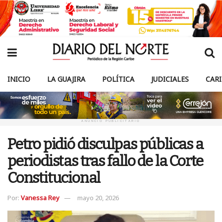
INICIO
LA GUAJIRA
POLÍTICA
JUDICIALES
CAR
ANUNCIO PUBLICITARIO
Petro pidió disculpas públicas a
periodistas tras fallo de la Corte
Constitucional
Por:
Vanessa Rey
mayo 20, 2026