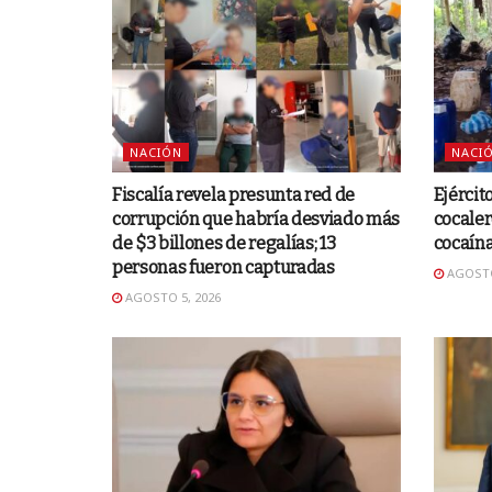
NACIÓN
NACI
Fiscalía revela presunta red de
Ejércit
corrupción que habría desviado más
cocaler
de $3 billones de regalías; 13
cocaín
personas fueron capturadas
AGOSTO
AGOSTO 5, 2026