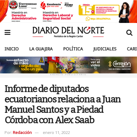
INICIO
LA GUAJIRA
POLÍTICA
JUDICIALES
CAR
ANUNCIO PUBLICITARIO
Informe de diputados
ecuatorianos relaciona a Juan
Manuel Santos y a Piedad
Córdoba con Alex Saab
Por:
Redacción
enero 11, 2022