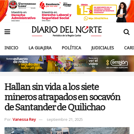
INICIO
LA GUAJIRA
POLÍTICA
JUDICIALES
CAR
ANUNCIO PUBLICITARIO
Hallan sin vida a los siete
mineros atrapados en socavón
de Santander de Quilichao
Por:
Vanessa Rey
septiembre 21, 2025