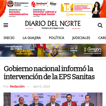
INICIO
LA GUAJIRA
POLÍTICA
JUDICIALES
CAR
ANUNCIO PUBLICITARIO
Gobierno nacional informó la
intervención de la EPS Sanitas
Por:
Redacción
abril 3, 2024