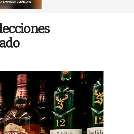
lecciones
bado