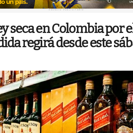
ANUNCIO PUBLICITARIO
ey seca en Colombia por e
dida regirá desde este sá