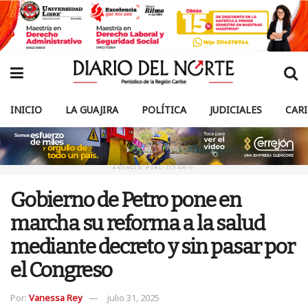
INICIO
LA GUAJIRA
POLÍTICA
JUDICIALES
CAR
ANUNCIO PUBLICITARIO
Gobierno de Petro pone en
marcha su reforma a la salud
mediante decreto y sin pasar por
el Congreso
Por:
Vanessa Rey
julio 31, 2025