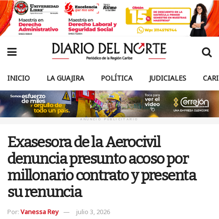
INICIO
LA GUAJIRA
POLÍTICA
JUDICIALES
CAR
ANUNCIO PUBLICITARIO
Exasesora de la Aerocivil
denuncia presunto acoso por
millonario contrato y presenta
su renuncia
Por:
Vanessa Rey
julio 3, 2026