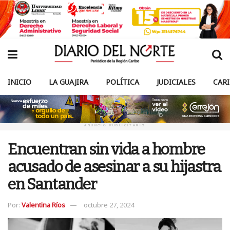
INICIO
LA GUAJIRA
POLÍTICA
JUDICIALES
CAR
ANUNCIO PUBLICITARIO
Encuentran sin vida a hombre
acusado de asesinar a su hijastra
en Santander
Por:
Valentina Ríos
octubre 27, 2024