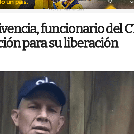
ANUNCIO PUBLICITARIO
vencia, funcionario del C
ión para su liberación