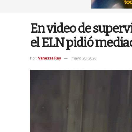
En video de supervi
el ELN pidió mediac
Por:
Vanessa Rey
mayo 20, 2026