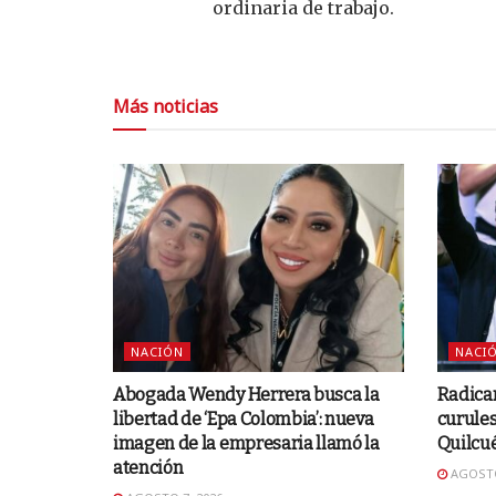
ordinaria de trabajo.
Más noticias
NACIÓN
NACI
Abogada Wendy Herrera busca la
Radica
libertad de ‘Epa Colombia’: nueva
curules
imagen de la empresaria llamó la
Quilcu
atención
AGOSTO