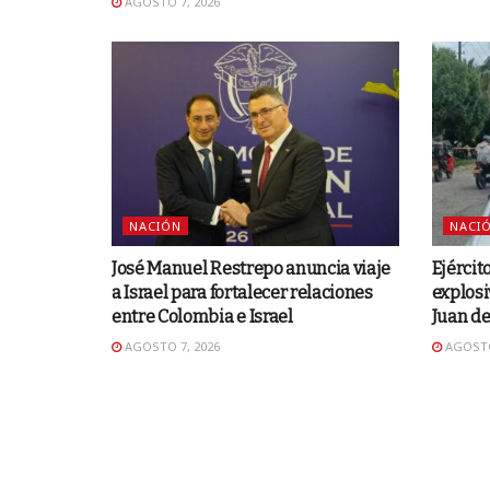
AGOSTO 7, 2026
NACIÓN
NACI
José Manuel Restrepo anuncia viaje
Ejércit
a Israel para fortalecer relaciones
explosi
entre Colombia e Israel
Juan d
AGOSTO 7, 2026
AGOSTO