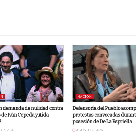
ÓN
NACIÓN
n demanda de nulidad contra
Defensoría del Pueblo acom
 de Iván Cepeda y Aida
protestas convocadas durant
é
posesión de De La Espriella
 7, 2026
AGOSTO 7, 2026