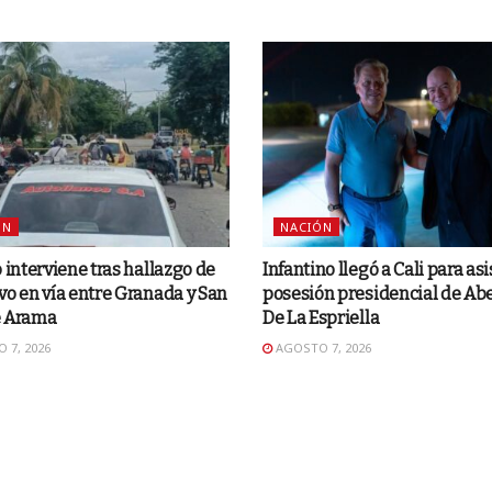
ÓN
NACIÓN
o interviene tras hallazgo de
Infantino llegó a Cali para asis
vo en vía entre Granada y San
posesión presidencial de Ab
e Arama
De La Espriella
 7, 2026
AGOSTO 7, 2026