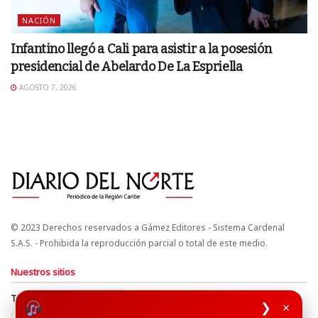
NACIÓN
Infantino llegó a Cali para asistir a la posesión
presidencial de Abelardo De La Espriella
AGOSTO 7, 2026
© 2023 Derechos reservados a Gámez Editores - Sistema Cardenal
S.A.S. - Prohibida la reproducción parcial o total de este medio.
Nuestros sitios
Términos y Condiciones
Derechos de Autor y Propiedad Intelectual
❯
×
Política de uso de cookies
Política de Tratamiento de Datos