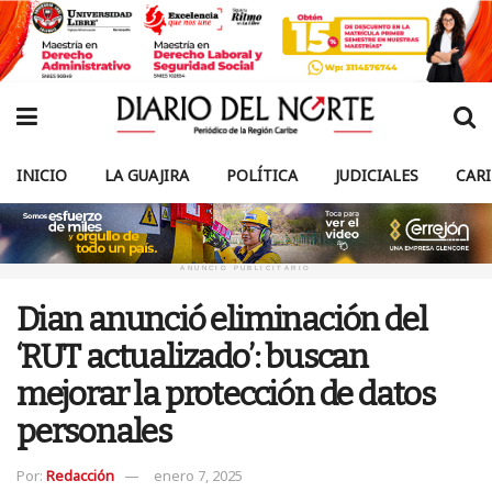
INICIO
LA GUAJIRA
POLÍTICA
JUDICIALES
CAR
ANUNCIO PUBLICITARIO
Dian anunció eliminación del
‘RUT actualizado’: buscan
mejorar la protección de datos
personales
Por:
Redacción
enero 7, 2025