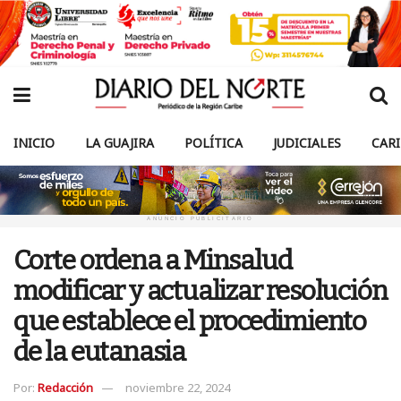
INICIO
LA GUAJIRA
POLÍTICA
JUDICIALES
CAR
ANUNCIO PUBLICITARIO
Corte ordena a Minsalud
modificar y actualizar resolución
que establece el procedimiento
de la eutanasia
Por:
Redacción
noviembre 22, 2024