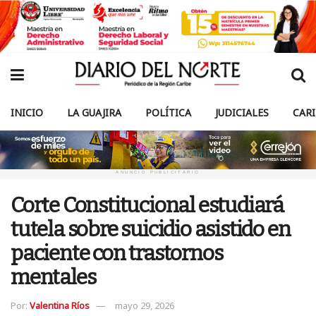
INICIO
LA GUAJIRA
POLÍTICA
JUDICIALES
CAR
ANUNCIO PUBLICITARIO
Corte Constitucional estudiará
tutela sobre suicidio asistido en
paciente con trastornos
mentales
Por:
Valentina Ríos
mayo 29, 2026