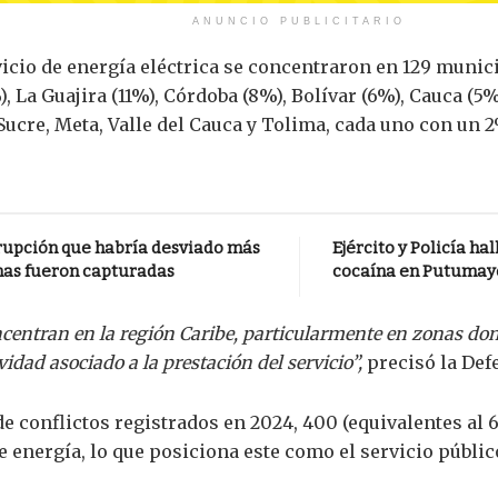
ANUNCIO PUBLICITARIO
vicio de energía eléctrica se concentraron en 129 munic
, La Guajira (11%), Córdoba (8%), Bolívar (6%), Cauca (5
Sucre, Meta, Valle del Cauca y Tolima, cada uno con un 2
rrupción que habría desviado más
Ejército y Policía h
onas fueron capturadas
cocaína en Putumay
centran en la región Caribe, particularmente en zonas don
idad asociado a la prestación del servicio”,
precisó la Def
al de conflictos registrados en 2024, 400 (equivalentes 
de energía, lo que posiciona este como el servicio públ