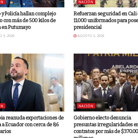
ÓN
NACIÓN
o y Policía hallan complejo
Refuerzan seguridad en Cali
o con más de 500 kilos de
11.000 uniformados para pos
a en Putumayo
presidencial
 5, 2026
AGOSTO 5, 2026
ÓN
NACIÓN
ia reanuda exportaciones de
Gobierno electo denuncia
 a Ecuador con cerca de 8,6
presuntas irregularidades e
arios
contratos por más de $370.0