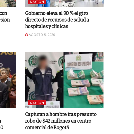
NACIÓN
 con
Gobierno eleva al 90 % el giro
esión
directo de recursos de salud a
hospitales y clínicas
AGOSTO 5, 2026
NACIÓN
Capturan a hombre tras presunto
n
robo de $42 millones en centro
00
comercial de Bogotá