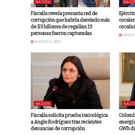
NACIÓN
NACI
Fiscalía revela presunta red de
Ejércit
corrupción que habría desviado más
cocaler
de $3 billones de regalías; 13
cocaín
personas fueron capturadas
AGOSTO
AGOSTO 5, 2026
NACIÓN
NACI
Fiscalía solicita prueba toxicológica
Colomb
a Angie Rodríguez tras recientes
energía
denuncias de corrupción
GWh di