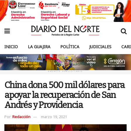
INICIO
LA GUAJIRA
POLÍTICA
JUDICIALES
CAR
ANUNCIO PUBLICITARIO
China dona 500 mil dólares para
apoyar la recuperación de San
Andrés y Providencia
Por:
Redacción
marzo 19, 2021