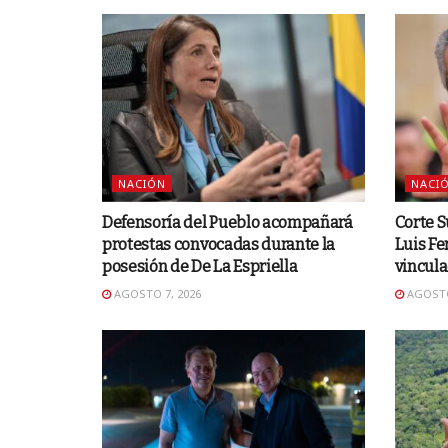
NACIÓN
NACI
Defensoría del Pueblo acompañará
Corte S
protestas convocadas durante la
Luis Fe
posesión de De La Espriella
vincul
AGOSTO 7, 2026
AGOSTO