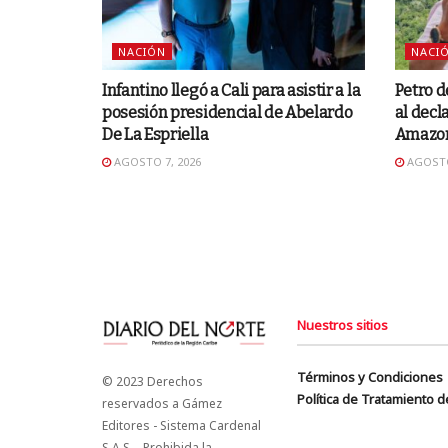
NACIÓN
NACI
Infantino llegó a Cali para asistir a la
Petro d
posesión presidencial de Abelardo
al decl
De La Espriella
Amazo
AGOSTO 7, 2026
AGOSTO
Nuestros sitios
Términos y Condiciones
© 2023 Derechos
Política de Tratamiento 
reservados a Gámez
Editores - Sistema Cardenal
S.A.S. - Prohibida la