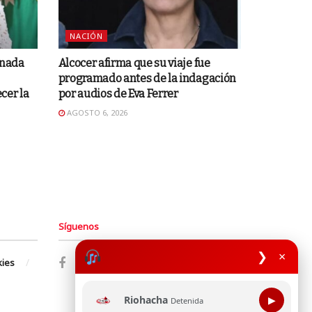
NACIÓN
gnada
Alcocer afirma que su viaje fue
programado antes de la indagación
cer la
por audios de Eva Ferrer
AGOSTO 6, 2026
Síguenos
❯
×
kies
Riohacha
▶
Detenida