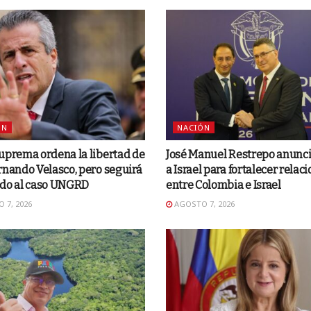
ÓN
NACIÓN
uprema ordena la libertad de
José Manuel Restrepo anunci
rnando Velasco, pero seguirá
a Israel para fortalecer relac
ado al caso UNGRD
entre Colombia e Israel
 7, 2026
AGOSTO 7, 2026