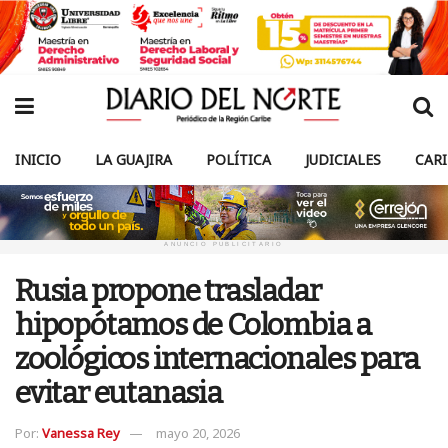
INICIO
LA GUAJIRA
POLÍTICA
JUDICIALES
CAR
ANUNCIO PUBLICITARIO
Rusia propone trasladar
hipopótamos de Colombia a
zoológicos internacionales para
evitar eutanasia
Por:
Vanessa Rey
mayo 20, 2026