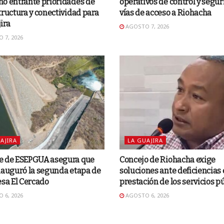
o entrante prioridades de
operativos de control y segu
tructura y conectividad para
vías de acceso a Riohacha
ira
AGOSTO 7, 2026
 7, 2026
AJIRA
LA GUAJIRA
e de ESEPGUA asegura que
Concejo de Riohacha exige
nauguró la segunda etapa de
soluciones ante deficiencias 
esa El Cercado
prestación de los servicios p
 6, 2026
AGOSTO 6, 2026