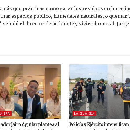
 más que prácticas como sacar los residuos en horarios
minar espacios público, humedales naturales, o quemar 
 señaló el director de ambiente y vivienda social, Jorge
AJIRA
LA GUAJIRA
dor Jairo Aguilar plantea al
Policía y Ejército intensifican