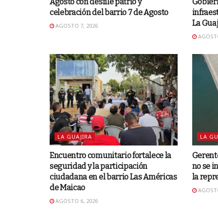
Agosto con desfile patrio y
Gobiern
celebración del barrio 7 de Agosto
infraes
La Guaj
AGOSTO 7, 2026
AGOSTO
LA GUAJIRA
LA GU
Encuentro comunitario fortalece la
Gerent
seguridad y la participación
no se i
ciudadana en el barrio Las Américas
la repr
de Maicao
AGOSTO
AGOSTO 6, 2026