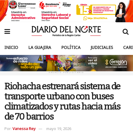
INICIO
LA GUAJIRA
POLÍTICA
JUDICIALES
CAR
ANUNCIO PUBLICITARIO
Riohacha estrenará sistema de
transporte urbano con buses
climatizados y rutas hacia más
de 70 barrios
Por:
Vanessa Rey
mayo 19, 2026